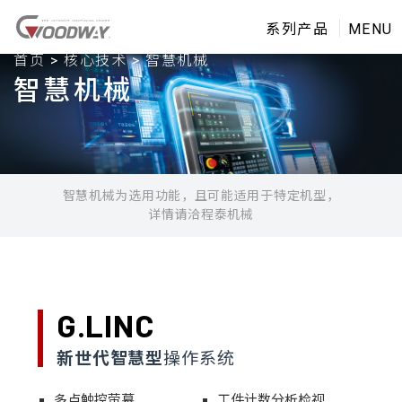
系列产品
MENU
首页
>
核心技术
>
智慧机械
智慧机械
智慧机械为选用功能，
且可能适用于特定机型，
详情请洽程泰机械
G.LINC
新世代智慧型
操作系统
多点触控萤幕
工件计数分析检视