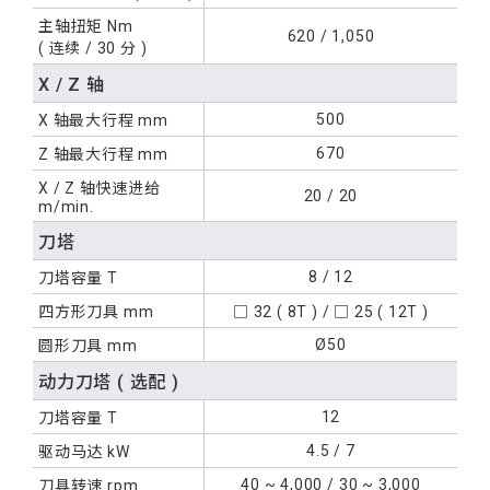
主轴扭矩
Nm
620 / 1,050
( 连续 / 30 分 )
X / Z 轴
500
X 轴最大行程
mm
670
Z 轴最大行程
mm
X / Z 轴快速进给
20 / 20
m/min.
刀塔
8 / 12
刀塔容量
T
四方形刀具
mm
□ 32 ( 8T ) /
□ 25 ( 12T )
Ø50
圆形刀具
mm
动力刀塔
( 选配 )
12
刀塔容量
T
4.5 / 7
驱动马达
kW
40 ~ 4,000 /
30 ~ 3,000
刀具转速
rpm