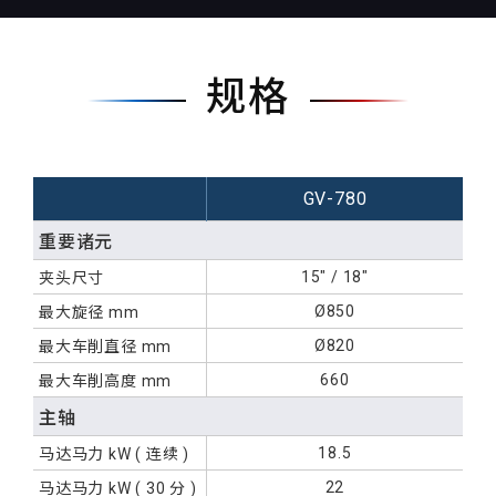
规格
GV-780
重要诸元
15" / 18"
夹头尺寸
Ø850
最大旋径
mm
Ø820
最大车削直径
mm
660
最大车削高度
mm
主轴
18.5
马达马力
kW
( 连续 )
22
马达马力
kW
( 30 分 )