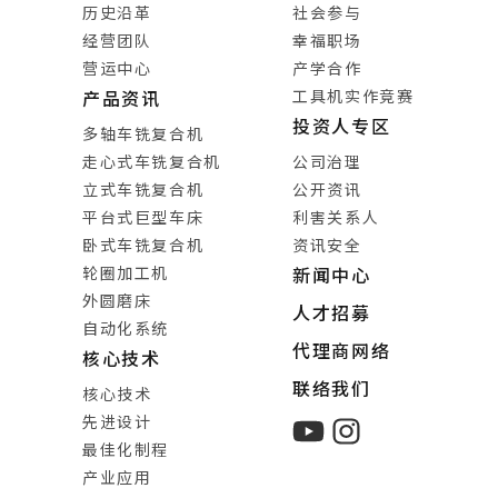
历史沿革
社会参与
经营团队
幸福职场
营运中心
产学合作
工具机实作竞赛
产品资讯
投资人专区
多轴车铣复合机
走心式车铣复合机
公司治理
立式车铣复合机
公开资讯
平台式巨型车床
利害关系人
卧式车铣复合机
资讯安全
轮圈加工机
新闻中心
外圆磨床
人才招募
自动化系统
代理商网络
核心技术
联络我们
核心技术
先进设计
最佳化制程
产业应用