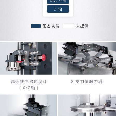
动力刀塔
C 轴
配备功能
未提供
高速线性滑轨设计
8 支刀伺服刀塔
( X/Z轴 )