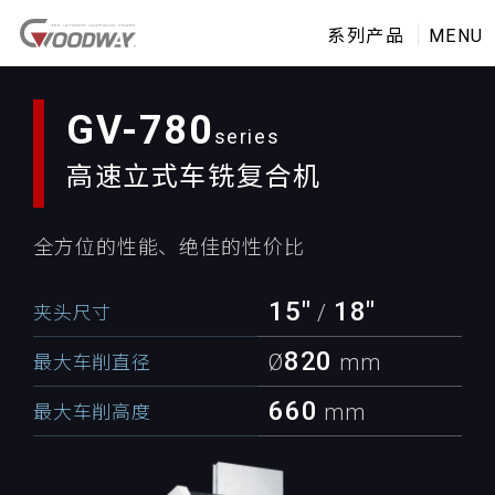
系列产品
MENU
GV-780
高速
立式车铣复合机
全方位的性能、绝佳的性价比
15"
18"
/
夹头尺寸
820
Ø
mm
最大车削直径
660
mm
最大车削高度