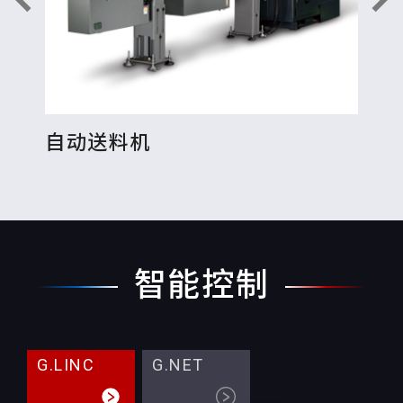
自动送料机
工
智能控制
G.LINC
G.NET