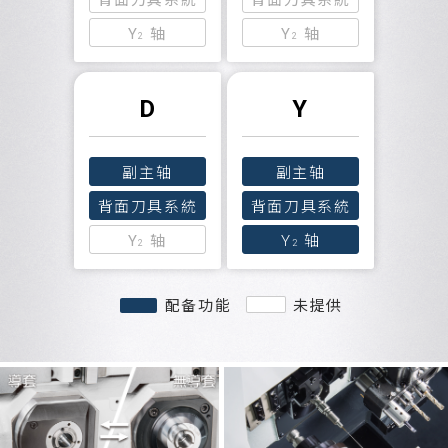
Y
轴
Y
轴
2
2
D
Y
副主轴
副主轴
背面刀具系統
背面刀具系統
Y
轴
Y
轴
2
2
配备功能
未提供