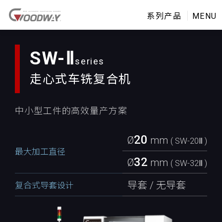
系列产品
MENU
SW-
Ⅱ
走心式
车铣复合机
中小型工件的高效量产方案
20
Ø
mm
( SW-20
Ⅱ
)
最大加工直径
32
Ø
mm
( SW-32
Ⅱ
)
导套 / 无导套
复合式导套设计