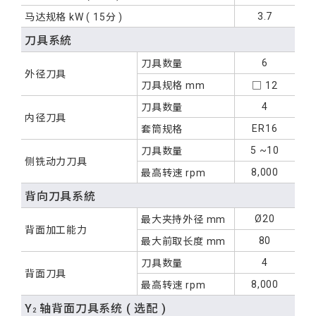
3.7
马达规格
kW
( 15分 )
刀具系統
6
刀具数量
外径刀具
刀具规格
mm
□ 12
4
刀具数量
内径刀具
ER16
套筒规格
5 ~10
刀具数量
侧铣动力刀具
8,000
最高转速
rpm
背向刀具系統
Ø20
最大夹持外径
mm
背面加工能力
80
最大前取长度
mm
4
刀具数量
背面刀具
8,000
最高转速
rpm
Y
轴背面刀具系统
( 选配 )
2