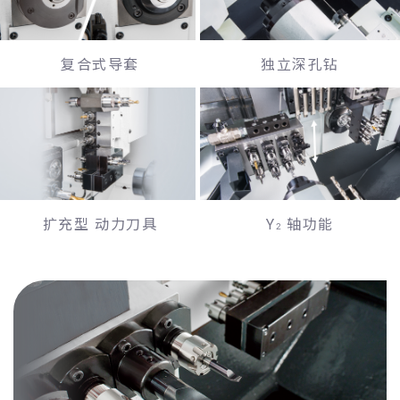
复合式导套
独立深孔钻
扩充型 动力刀具
Y
轴功能
2