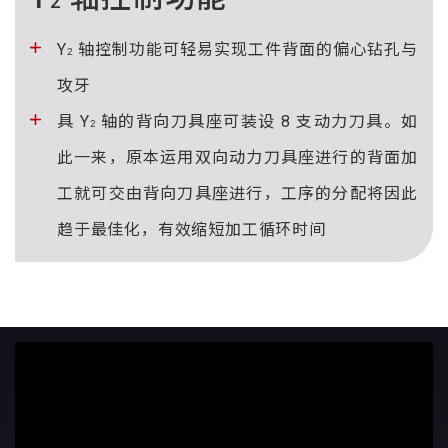
2
Y
轴控制功能可轻易实现工件背面的偏心钻孔与
2
攻牙
具 Y
轴的背向刀具座可装设 8 支动力刀具。如
2
此一来，原本运用双向动力刀具座进行的背面加
工就可交由背向刀具座进行，工序的分配将因此
趋于最佳化，有效缩短加工循环时间