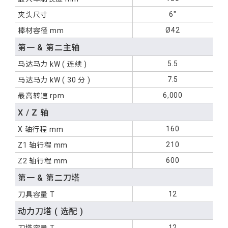
6"
夹头尺寸
Ø42
棒材容径 mm
第一 & 第二主轴
5.5
马达马力
kW
( 连续 )
7.5
马达马力
kW
( 30 分 )
6,000
最高转速 rpm
X / Z 轴
160
X 轴行程 mm
210
Z1 轴行程 mm
600
Z2 轴行程 mm
第一 & 第二刀塔
12
刀具容量 T
动力刀塔 ( 选配 )
12