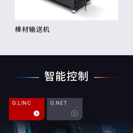
棒材输送机
工
智能控制
G.LINC
G.NET