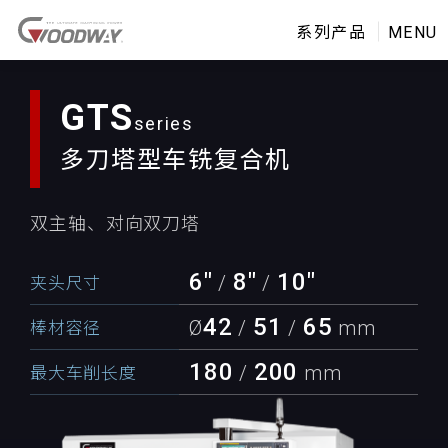
系列产品
MENU
GTS
多刀塔型
车铣复合机
双主轴、对向双刀塔
6"
8"
10"
/
/
夹头尺寸
42
51
65
Ø
/
/
mm
棒材容径
180
200
/
mm
最大车削长度