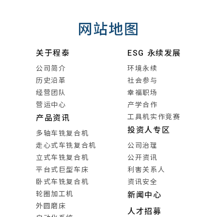
网站地图
关于程泰
ESG 永续发展
公司简介
环境永续
历史沿革
社会参与
经营团队
幸福职场
营运中心
产学合作
工具机实作竞赛
产品资讯
投资人专区
多轴车铣复合机
走心式车铣复合机
公司治理
立式车铣复合机
公开资讯
平台式巨型车床
利害关系人
卧式车铣复合机
资讯安全
轮圈加工机
新闻中心
外圆磨床
人才招募