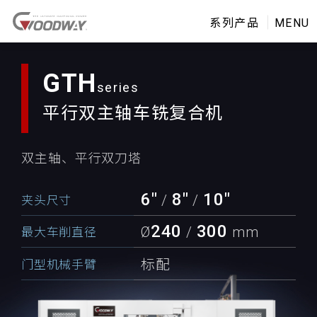
系列产品
MENU
GTH
平行双主轴
车铣复合机
双主轴、平行双刀塔
6"
8"
10"
/
/
夹头尺寸
240
300
Ø
/
mm
最大车削直径
标配
门型机械手臂