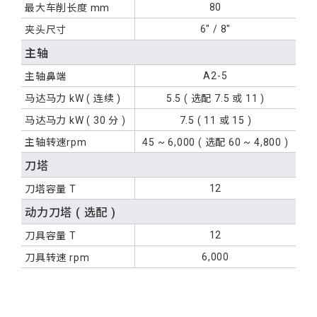
80
最大车削长度
mm
6" / 8"
夹头尺寸
主轴
A2-5
主轴鼻端
马达马力
kW
( 连续 )
5.5 ( 选配 7.5 或 11 )
马达马力
kW
( 30 分 )
7.5 ( 11 或 15 )
主轴转速
rpm
45 ~ 6,000 ( 选配 60 ~ 4,800 )
刀塔
12
刀塔容量
T
动力刀塔
( 选配 )
12
刀具容量
T
6,000
刀具转速
rpm