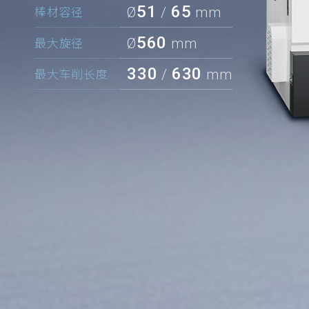
51
65
Ø
/
mm
棒材容径
560
Ø
mm
最大旋径
330
630
/
mm
最大车削长度