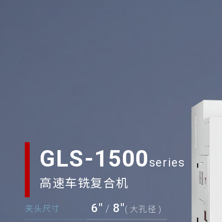
GLS-1500
高速车铣复合机
6"
8"
/
夹头尺寸
( 大孔径 )