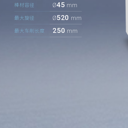
45
Ø
mm
棒材容径
520
Ø
mm
最大旋径
250
mm
最大车削长度